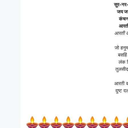
सुर-नर-
जय जय
कंचन
आरती
आरती क
जो हनु
बसहिं
लंक व
तुलसीदा
आरती क
दुष्ट 