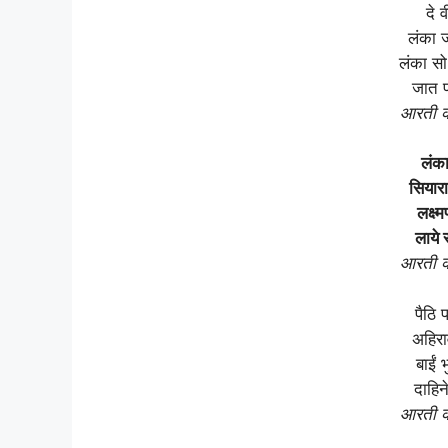
दे 
लंका ज
लंका सो
जात 
आरती क
लंका
सियारा
लक्ष्
लाये 
आरती क
पैठि
अहिरा
बाईं 
दाहिन
आरती क