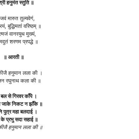
्री हनुमंत स्तुति ॥
वं मारुत तुल्यवेगं,
रियं, बुद्धिमतां वरिष्ठम् ॥
त्मजं वानरयुथ मुख्यं,
ामदुतं शरणम प्रपद्धे ॥
॥ आरती ॥
ीजै हनुमान लला की ।
दलन रघुनाथ कला की ॥
 बल से गिरवर काँपे ।
 जाके निकट न झाँके ॥
ि पुत्र महा बलदाई ।
के प्रभु सदा सहाई ॥
ीजै हनुमान लला की ॥