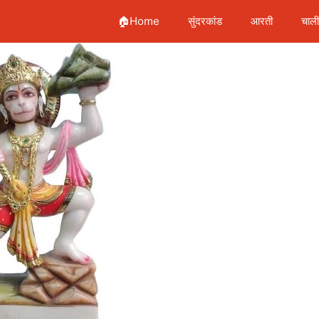
🏠Home
सुंदरकांड
आरती
चाल