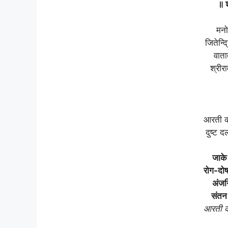
॥ श
मनोज
जितेन्द्
वाता
श्रीर
आरती क
दुष्ट 
जाके
रोग-दोष
अंजन
संतन 
आरती क