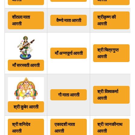
शीतला माता
श्रीकृष्ण
की
वैष्णो माता आरती
आरती
आरती
श्री चित्रगुप्त
माँ
अन्नपूर्णा आरती
आरती
माँ सरस्वती आरती
श्री
विश्वकर्मा
गौ माता आरती
आरती
श्री कुबेर आरती
श्री शनिदेव
एकादशी माता
श्री जानकीनाथ
आरती
आरती
आरती