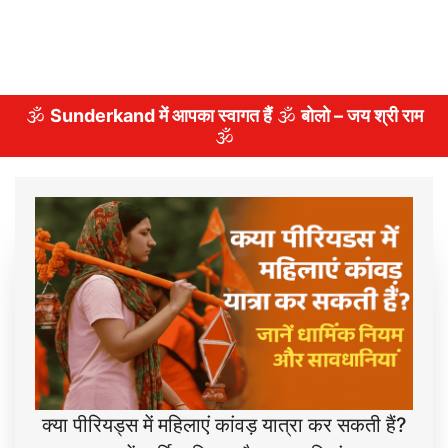
🕉️
Sunderkand में आपका स्वागत हैं
🕉️
बोलो – जय श्री राम
🕉️
क्या पीरियड्स में महिलाएं कांवड़ यात्रा कर सकती हैं?