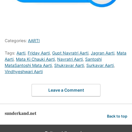
Categories:
AARTI
Tags:
Aarti
,
Friday Aarti
,
Gupt Navratri Aarti
,
Jagran Aarti
,
Mata
Aarti
,
Mata Ki Chauki Aarti
,
Navratri Aarti
,
Santoshi
MataSantoshi Mata Aarti
,
Shukravar Aarti
,
Surkavar Aarti
,
Vindhyeshwari Aarti
Leave a Comment
sunderkand.net
Back to top