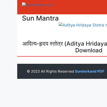
Skip
to
content
Sun Mantra
आदित्य-हृदय स्तोत्र (Aditya Hrida
Download
© 2023 All Rights Reserved
Sunderkand PDF