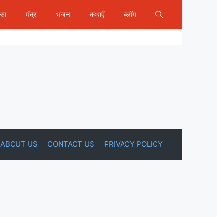
ीसा
मंत्र
भजन
कथाएँ
ब्लॉग
ABOUT US
CONTACT US
PRIVACY POLICY