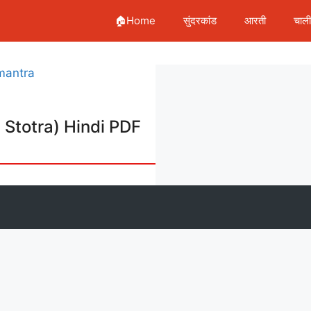
🏠Home
सुंदरकांड
आरती
चाल
ya Stotra) Hindi PDF