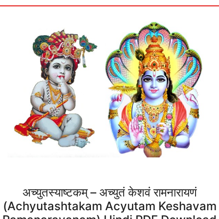
अच्युतस्याष्टकम् – अच्युतं केशवं रामनारायणं
(Achyutashtakam Acyutam Keshavam