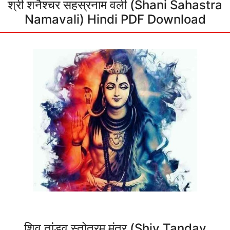
श्री शनैश्चर सहस्रनाम वली (Shani Sahastra
Namavali) Hindi PDF Download
शिव तांडव स्तोत्रम् मंत्र (Shiv Tandav