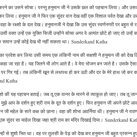
 करने का उसने सोचा। परन्तु हनुमान जी ने उसके छल को पहचान लिया। और उस
र कर लिया। हनुमान जी ने फिर एक सुंदर वान देख वहीं एक विशाल पर्वत देखा और
ा के रक्ष्शो के दल देख। हनुमानजी ने देखा कि उस सुंदर स्वर्णनगरी पर बहुत से रक
सी वक्त उन्हें एक युक्ति सिजी उन्होंने सोचा अगर वे अत्यंत छोटे हो जाए तो उन्हें 
 के समान उन्हें कोई देख भी नहीं सकता था। Sunderkand Katha
े लंका प्रवेश कर लिया उसी समय एक लंकिनी नाम की सक्षशी ने हनुमान जी को देख 
ू कहा जा रहा है। यह जितने भी लोग आते है। वे मेरा भोजन बन जाते है। उसके ऐस
्वी पर गिर गई। तब लंकिनी खून से लथपथ हो कर उठी और दर के मेरे हाथ जो कर कह
and Katha
राक्षशो की यह पहाचन बताई। जब तू एक वानर के मारने से व्याकुल हो जाए। तब तू 
 की मुझे आप के दर्शन हुए श्री राम के दूत के दर्शन हुए। फिर हनुमान जी अपने छो
ुमान जी महेल के सारे कक्ष को छाना। वहा की शोभा अवर्निया थी। हनुमान जी ने रावण
हा एक सुंदर सा माहेल दिखा जहा श्री राम का मंदिर दिखाई दिया। Sunderkand Ka
्हों से शुशो भित था। वह पर तुलसी के पेड़ को देख कर हनुमान जी बहुत प्रसन्न हुए।